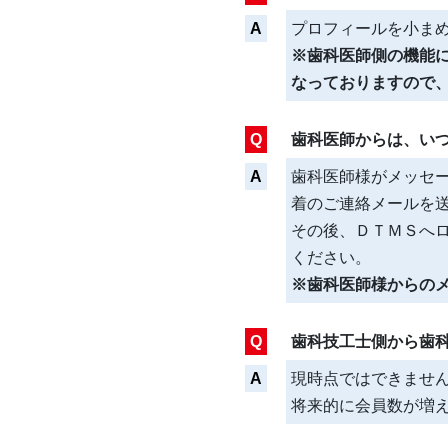
A
プロフィールを小ま
※歯科医師側の機能
なっておりますので
Q
歯科医師からは、い
A
歯科医師様がメッセ
着のご連絡メールを
その後、ＤＴＭＳへ
ください。
※歯科医師様からの
Q
歯科技工士側から歯
A
現時点ではできませ
将来的に会員数が増